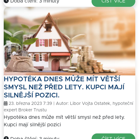
Doba čtění: 3 minuty
ČÍST VÍCE
HYPOTÉKA DNES MŮŽE MÍT VĚTŠÍ
SMYSL NEŽ PŘED LETY. KUPCI MAJÍ
SILNĚJŠÍ POZICI.
23. března 2023 7:39 | Autor:
Libor Vojta Ostatek, hypoteční
expert Broker Trustu
Hypotéka dnes může mít větší smysl než před lety.
Kupci mají silnější pozici