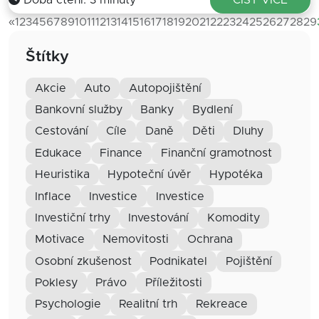
Doba čtění: 3 minuty
ČÍST VÍCE
«
1
2
3
4
5
6
7
8
9
10
11
12
13
14
15
16
17
18
19
20
21
22
23
24
25
26
27
28
29
Štítky
akcie
auto
autopojištění
bankovní služby
banky
bydlení
cestování
cíle
daně
děti
dluhy
edukace
finance
finanční gramotnost
heuristika
hypoteční úvěr
hypotéka
inflace
investice
Investice
investiční trhy
investování
komodity
motivace
nemovitosti
ochrana
osobní zkušenost
podnikatel
pojištění
poklesy
právo
příležitosti
psychologie
realitní trh
rekreace