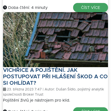
Doba čtění: 4 minuty
ČÍST VÍCE
VICHŘICE A POJIŠTĚNÍ. JAK
POSTUPOVAT PŘI HLÁŠENÍ ŠKOD A CO
SI OHLÍDAT?
23. března 2023 7:47 | Autor:
Dušan Šídlo, pojistný analytik
společnosti Broker Trust
Pojištění živlů je nástrojem pro klid.