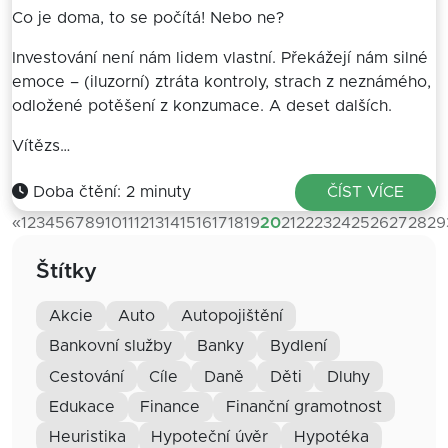
Co je doma, to se počítá! Nebo ne?
Investování není nám lidem vlastní. Překážejí nám silné
emoce – (iluzorní) ztráta kontroly, strach z neznámého,
odložené potěšení z konzumace. A deset dalších.
Vítězs…
Doba čtění: 2 minuty
ČÍST VÍCE
«
1
2
3
4
5
6
7
8
9
10
11
12
13
14
15
16
17
18
19
20
21
22
23
24
25
26
27
28
29
Štítky
akcie
auto
autopojištění
bankovní služby
banky
bydlení
cestování
cíle
daně
děti
dluhy
edukace
finance
finanční gramotnost
heuristika
hypoteční úvěr
hypotéka