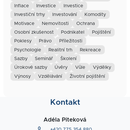
inflace
investice
Investice
investiční trhy
investování
komodity
motivace
nemovitosti
ochrana
osobní zkušenost
podnikatel
pojištění
poklesy
právo
příležitosti
psychologie
realitní trh
rekreace
sazby
seminář
školení
úrokové sazby
úvěry
vůle
výdělky
výnosy
vzdělávání
životní pojištění
Kontakt
Adéla Piteková
+420 775 354 880