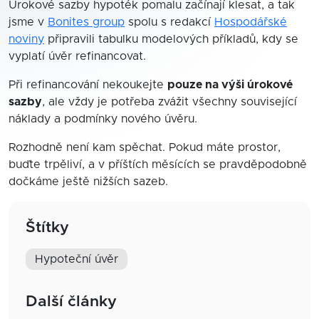
Úrokové sazby hypoték pomalu začínají klesat, a tak
jsme v
Bonites group
spolu s redakcí
Hospodářské
noviny
připravili tabulku modelových příkladů, kdy se
vyplatí úvěr refinancovat.
Při refinancování nekoukejte
pouze na výši úrokové
sazby
, ale vždy je potřeba zvážit všechny související
náklady a podmínky nového úvěru.
Rozhodně není kam spěchat. Pokud máte prostor,
buďte trpěliví, a v příštích měsících se pravděpodobně
dočkáme ještě nižších sazeb.
Štítky
hypoteční úvěr
Další články