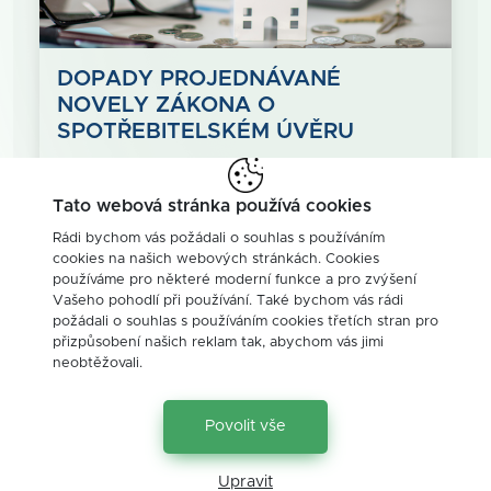
DOPADY PROJEDNÁVANÉ
NOVELY ZÁKONA O
SPOTŘEBITELSKÉM ÚVĚRU
Možná jste zaznamenali, že v souvislosti s
uplatňováním nezákonných sankc…
Tato webová stránka používá cookies
Rádi bychom vás požádali o souhlas s používáním
cookies na našich webových stránkách. Cookies
používáme pro některé moderní funkce a pro zvýšení
Článek HN
Vašeho pohodlí při používání. Také bychom vás rádi
požádali o souhlas s používáním cookies třetích stran pro
přizpůsobení našich reklam tak, abychom vás jimi
neobtěžovali.
Povolit vše
Zpět na blog
Upravit